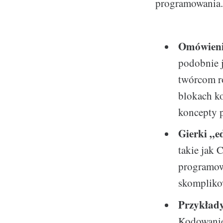
programowania.
Omówienie
podobnie 
twórcom r
blokach ko
koncepty 
Gierki „
takie jak 
programowa
skomplikow
Przykłady
Kodowanie