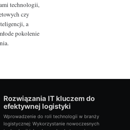
ami technologii,
netowych czy
teligencji, a
 młode pokolenie
nia.
Rozwiązania IT kluczem do
efektywnej logistyki
Wprowadzenie do roli technologii w branży
logistycznej: Wykorzystanie nowoczesnych