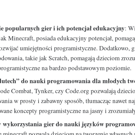
 popularnych gier i ich potencjał edukacyjny
: Wi
jak Minecraft, posiada edukacyjny potencjał, pomag
ozwijać umiejętności programistyczne. Dodatkowo, g
dowania, takie jak Scratch, pomagają dzieciom zroz
programistyczne na bardzo podstawowym poziomie.
edutech” do nauki programowania dla młodych t
Code Combat, Tynker, czy Code.org pozwalają dziec
nia w prosty i zabawny sposób, tłumacząc nawet naj
ane koncepty programistyczne na jasny i zrozumiały
 wykorzystania gier do nauki języków programo
 minecraft pozwala dzieciom na tworzenie własnych 