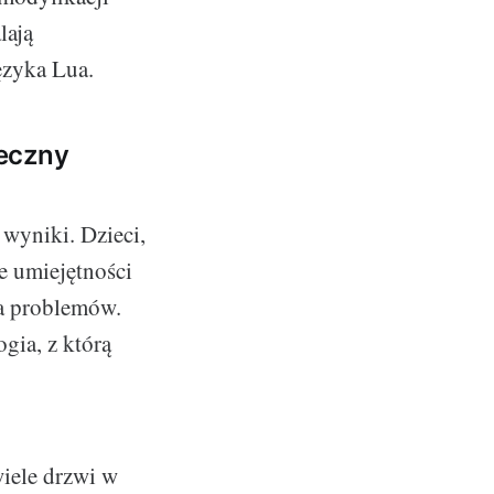
lają
ęzyka Lua.
teczny
wyniki. Dzieci,
e umiejętności
ia problemów.
gia, z którą
iele drzwi w