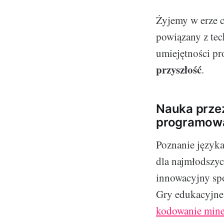
Żyjemy w erze c
powiązany z tec
umiejętności pr
przyszłość
.
Nauka prze
programow
Poznanie język
dla najmłodszych
innowacyjny spo
Gry edukacyjne 
kodowanie mine