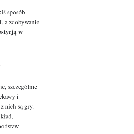
kiś sposób
IT, a zdobywanie
estycją w
e
e, szczególnie
iekawy i
 nich są gry.
kład,
podstaw