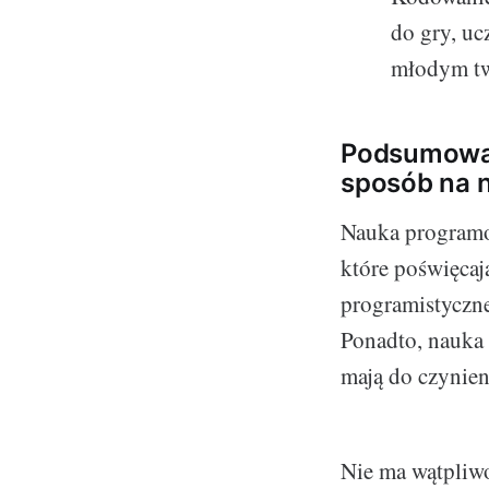
do gry, uc
młodym tw
Podsumowan
sposób na 
Nauka programo
które poświęcaj
programistyczne
Ponadto, nauka 
mają do czynien
Nie ma wątpliw