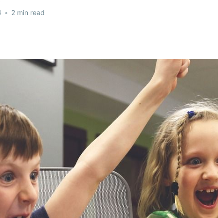
4
•
2 min read