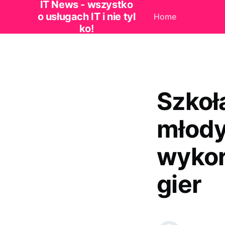
IT News - wszystko
o usługach IT i nie tyl
Home
ko!
Szkoł
młody
wykor
gier