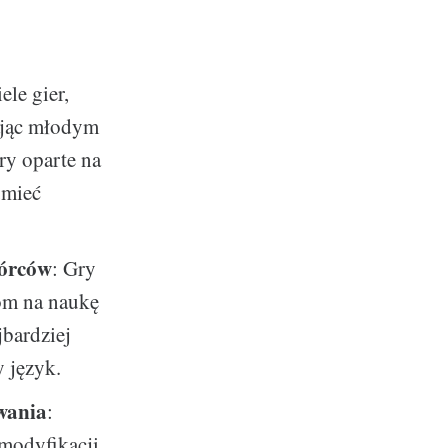
ele gier,
ając młodym
ry oparte na
umieć
wórców
: Gry
iom na naukę
bardziej
 język.
wania
:
modyfikacji