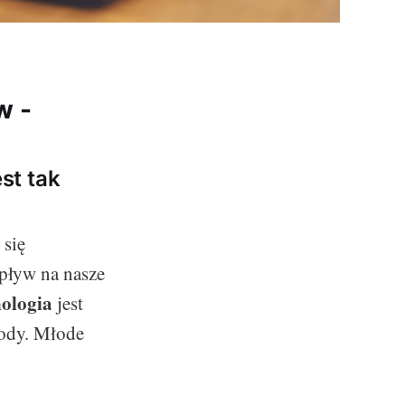
w -
st tak
 się
pływ na nasze
nologia
jest
hody. Młode