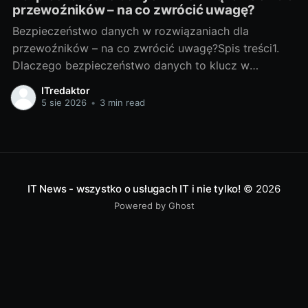
przewoźników – na co zwrócić uwagę?
Bezpieczeństwo danych w rozwiązaniach dla
przewoźników – na co zwrócić uwagę?Spis treści1.
Dlaczego bezpieczeństwo danych to klucz w
transporcie?Jakie dane chronimy: trasy, telematyka,
ITredaktor
dane klientów i kierowcówTransport generuje ogrom
5 sie 2026
•
3 min read
danych: planowane i rzeczywiste trasy, statusy
ładunków, odczyty telematyczne (pozycja GPS,
prędkość, zużycie paliwa), listy przewozowe, dane
klientów, kontrahentów i
IT News - wszystko o usługach IT i nie tylko!
© 2026
Powered by Ghost