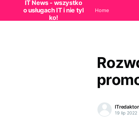
IT News - wszystko
o usługach IT i nie tyl
Home
ko!
Rozwó
prom
ITredaktor
19 lip 2022