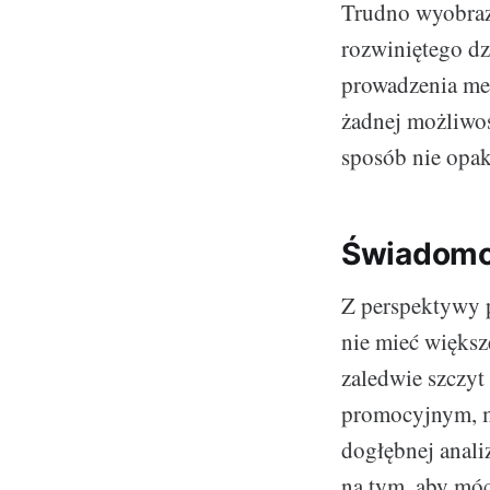
Trudno wyobraz
rozwiniętego dz
prowadzenia me
żadnej możliwoś
sposób nie opa
Świadomo
Z perspektywy p
nie mieć większ
zaledwie szczyt
promocyjnym, ma
dogłębnej anali
na tym, aby mó