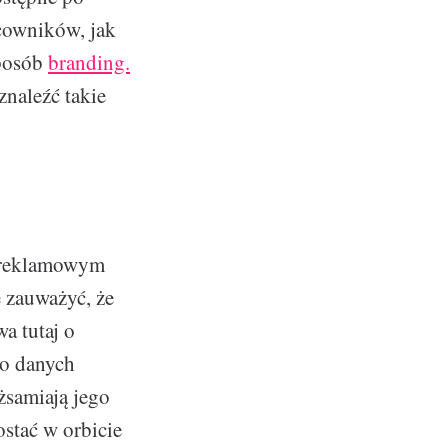
cowników, jak
sposób
branding.
znaleźć takie
m reklamowym
e zauważyć, że
a tutaj o
do danych
żsamiają jego
ostać w orbicie