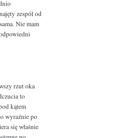
dnio
najęty zespół od
 sama. Nie mam
 odpowiedni
wszy rzut oka
dczucia to
 pod kątem
zo wyraźnie po
era się właśnie
ostępne po