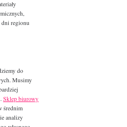
teriały
rmicznych,
 dni regionu
jdziemy do
owych. Musimy
bardziej
g.
Sklep biurowy
 w średnim
ie analizy
ego własnego