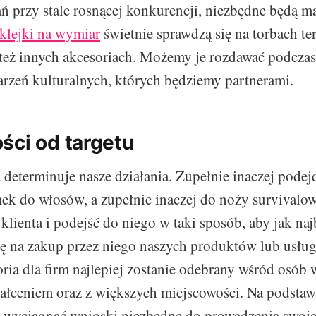
ań przy stale rosnącej konkurencji, niezbędne będą ma
klejki na wymiar
świetnie sprawdzą się na torbach te
też innych akcesoriach. Możemy je rozdawać podczas
rzeń kulturalnych, których będziemy partnerami.
ści od targetu
determinuje nasze działania. Zupełnie inaczej pode
ek do włosów, a zupełnie inaczej do noży survival
klienta i podejść do niego w taki sposób, aby jak naj
ę na zakup przez niego naszych produktów lub usłu
oria dla firm najlepiej zostanie odebrany wśród osób
ałceniem oraz z większych miejscowości. Na podstaw
wyciągnąć wnioski niezbędne do prowadzenia swoj