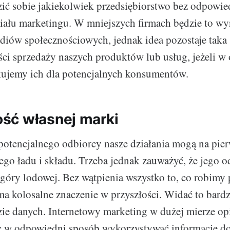
ić sobie jakiekolwiek przedsiębiorstwo bez odpowie
iału marketingu. W mniejszych firmach będzie to wy
diów społecznościowych, jednak idea pozostaje taka
ci sprzedaży naszych produktów lub usług, jeżeli w
kujemy ich dla potencjalnych konsumentów.
ść własnej marki
otencjalnego odbiorcy nasze działania mogą na pier
ego ładu i składu. Trzeba jednak zauważyć, że jego o
 góry lodowej. Bez wątpienia wszystko to, co robimy
 kolosalne znaczenie w przyszłości. Widać to bard
zie danych. Internetowy marketing w dużej mierze opi
c w odpowiedni sposób wykorzystywać informacje d