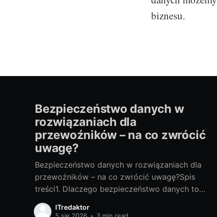
biznesu.
Bezpieczeństwo danych w
rozwiązaniach dla
przewoźników – na co zwrócić
uwagę?
Bezpieczeństwo danych w rozwiązaniach dla
przewoźników – na co zwrócić uwagę?Spis
treści1. Dlaczego bezpieczeństwo danych to
klucz w transporcie?Jakie dane chronimy: trasy,
ITredaktor
telematyka, dane klientów i
5 sie 2026
•
3 min read