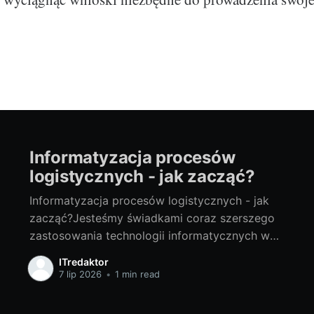
Informatyzacja procesów
logistycznych - jak zacząć?
Informatyzacja procesów logistycznych - jak
zacząć?Jesteśmy świadkami coraz szerszego
zastosowania technologii informatycznych we
wszystkich obszarach gospodarki. Jednym z
ITredaktor
tych obszarów, który dzięki technologii IT
7 lip 2026
•
1 min read
przeżywa swoją rewolucję, jest logistyka. Jak
zacząć informatyzację procesów logistycznych