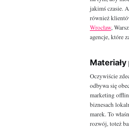
jakimś czasie.
również klientó
Wrocław
, Warsz
agencje, które 
Materiały
Oczywiście zde
odbywa się obec
marketing offli
biznesach lokal
marek. To właśn
rozwój, toteż b