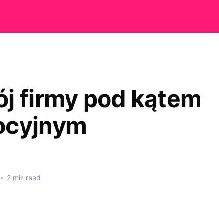
j firmy pod kątem
ocyjnym
•
2 min read