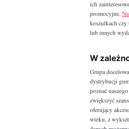
ich zainteresow
promocyjne.
Na
koszulkach czy 
lub innych wyda
W zależno
Grupa docelowa 
dystrybucji gum
poznać naszego 
zwiększyć szans
oferujący akces
wieku, z wykszt
danych możemy 