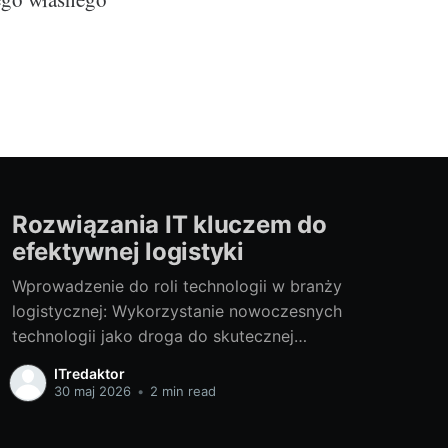
Rozwiązania IT kluczem do
efektywnej logistyki
Wprowadzenie do roli technologii w branży
logistycznej: Wykorzystanie nowoczesnych
technologii jako droga do skutecznej
logistykiEfektywne zarządzanie logistyką jest
ITredaktor
nieodłącznym elementem operacji wielu
30 maj 2026
•
2 min read
współczesnych firm, zwłaszcza tych
działających w branży e-commerce, produkcji