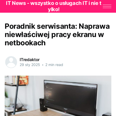
IT News - wszystko o usługach IT i nie t
ylko!
Poradnik serwisanta: Naprawa
niewłaściwej pracy ekranu w
netbookach
ITredaktor
29 sty 2025
•
2 min read