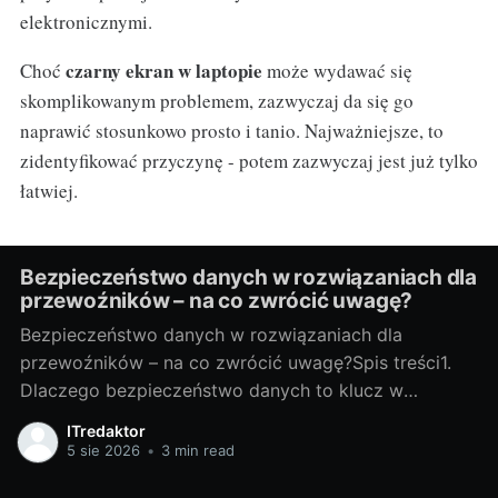
elektronicznymi.
czarny ekran w laptopie
Choć
może wydawać się
skomplikowanym problemem, zazwyczaj da się go
naprawić stosunkowo prosto i tanio. Najważniejsze, to
zidentyfikować przyczynę - potem zazwyczaj jest już tylko
łatwiej.
Bezpieczeństwo danych w rozwiązaniach dla
przewoźników – na co zwrócić uwagę?
Bezpieczeństwo danych w rozwiązaniach dla
przewoźników – na co zwrócić uwagę?Spis treści1.
Dlaczego bezpieczeństwo danych to klucz w
transporcie?Jakie dane chronimy: trasy, telematyka,
ITredaktor
dane klientów i kierowcówTransport generuje ogrom
5 sie 2026
•
3 min read
danych: planowane i rzeczywiste trasy, statusy