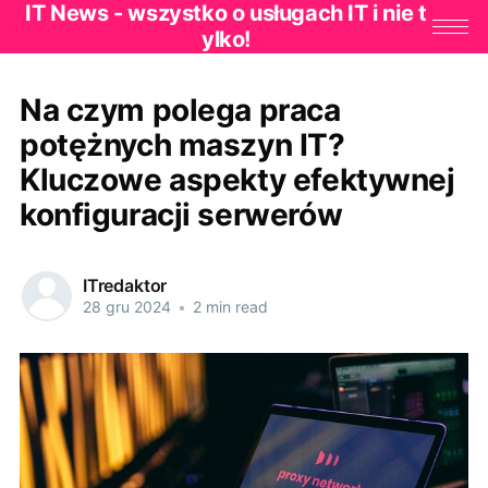
IT News - wszystko o usługach IT i nie t
ylko!
Na czym polega praca
potężnych maszyn IT?
Kluczowe aspekty efektywnej
konfiguracji serwerów
ITredaktor
28 gru 2024
•
2 min read