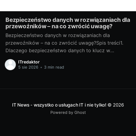
Bezpieczeństwo danych w rozwiązaniach dla
przewoźników – na co zwrócić uwagę?
Bezpieczeństwo danych w rozwiązaniach dla
przewoźników – na co zwrócić uwagę?Spis treści1.
Dlaczego bezpieczeństwo danych to klucz w
transporcie?Jakie dane chronimy: trasy, telematyka,
ITredaktor
dane klientów i kierowcówTransport generuje ogrom
5 sie 2026
•
3 min read
danych: planowane i rzeczywiste trasy, statusy
ładunków, odczyty telematyczne (pozycja GPS,
prędkość, zużycie paliwa), listy przewozowe, dane
klientów, kontrahentów i
IT News - wszystko o usługach IT i nie tylko!
© 2026
Powered by Ghost