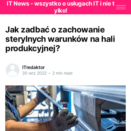
IT News - wszystko o usługach IT i nie t
ylko!
Jak zadbać o zachowanie
sterylnych warunków na hali
produkcyjnej?
ITredaktor
30 wrz 2022
•
2 min read