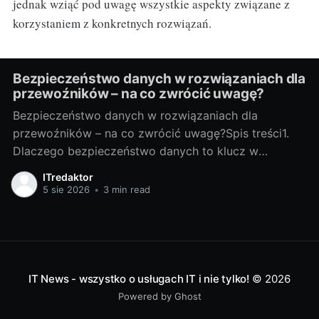
jednak wziąć pod uwagę wszystkie aspekty związane z
korzystaniem z konkretnych rozwiązań.
Bezpieczeństwo danych w rozwiązaniach dla
przewoźników – na co zwrócić uwagę?
Bezpieczeństwo danych w rozwiązaniach dla
przewoźników – na co zwrócić uwagę?Spis treści1.
Dlaczego bezpieczeństwo danych to klucz w
transporcie?Jakie dane chronimy: trasy, telematyka,
ITredaktor
dane klientów i kierowcówTransport generuje ogrom
5 sie 2026
•
3 min read
danych: planowane i rzeczywiste trasy, statusy
ładunków, odczyty telematyczne (pozycja GPS,
prędkość, zużycie paliwa), listy przewozowe, dane
klientów, kontrahentów i
IT News - wszystko o usługach IT i nie tylko!
© 2026
Powered by Ghost