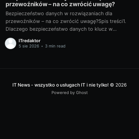
przewoźników – na co zwrócić uwagę?
Bezpieczeństwo danych w rozwiązaniach dla
przewoźników – na co zwrócić uwagę?Spis treści1.
Dlaczego bezpieczeństwo danych to klucz w
transporcie?Jakie dane chronimy: trasy, telematyka,
ITredaktor
dane klientów i kierowcówTransport generuje ogrom
5 sie 2026
•
3 min read
danych: planowane i rzeczywiste trasy, statusy
ładunków, odczyty telematyczne (pozycja GPS,
prędkość, zużycie paliwa), listy przewozowe, dane
klientów, kontrahentów i
IT News - wszystko o usługach IT i nie tylko!
© 2026
Powered by Ghost