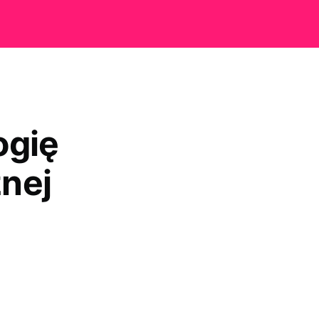
ogię
nej