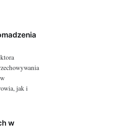
romadzenia
ektora
przechowywania
ów
wia, jak i
ych w