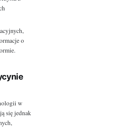
ch
acyjnych,
formacje o
ormie.
ycynie
nologii w
ą się jednak
nych,