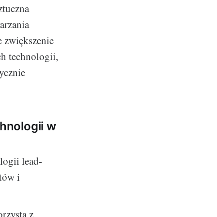
ztuczna
arzania
e zwiększenie
h technologii,
ycznie
hnologii w
ogii lead-
tów i
rzysta z