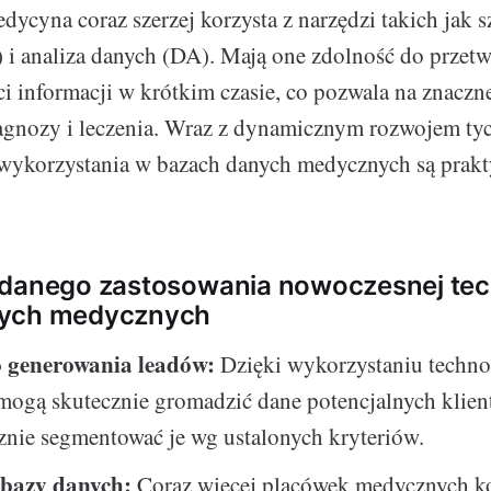
ycyna coraz szerzej korzysta z narzędzi takich jak s
I) i analiza danych (DA). Mają one zdolność do przetw
i informacji w krótkim czasie, co pozwala na znaczn
agnozy i leczenia. Wraz z dynamicznym rozwojem tyc
 wykorzystania w bazach danych medycznych są prakt
udanego zastosowania nowoczesnej tec
nych medycznych
 generowania leadów:
Dzięki wykorzystaniu technol
mogą skutecznie gromadzić dane potencjalnych klien
znie segmentować je wg ustalonych kryteriów.
 bazy danych:
Coraz więcej placówek medycznych ko