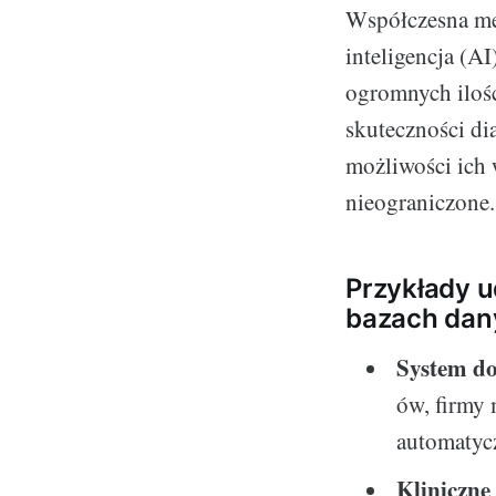
Współczesna med
inteligencja (A
ogromnych ilośc
skuteczności di
możliwości ich
nieograniczone.
Przykłady 
bazach da
System do
ów, firmy 
automatyc
Kliniczne