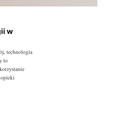
ii w
j, technologia
y to
korzystanie
 opieki