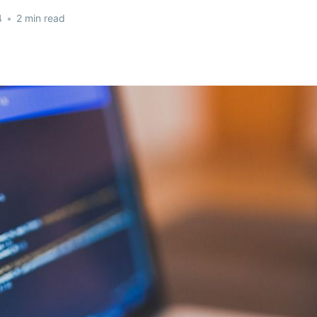
4
•
2 min read