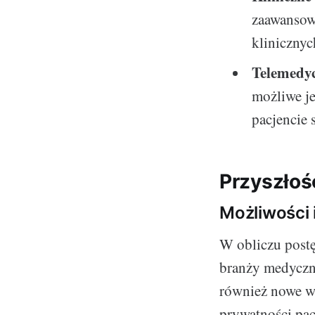
zaawansow
klinicznyc
Telemedy
możliwe je
pacjencie 
Przyszłoś
Możliwości 
W obliczu postę
branży medyczne
również nowe wy
prywatności pac