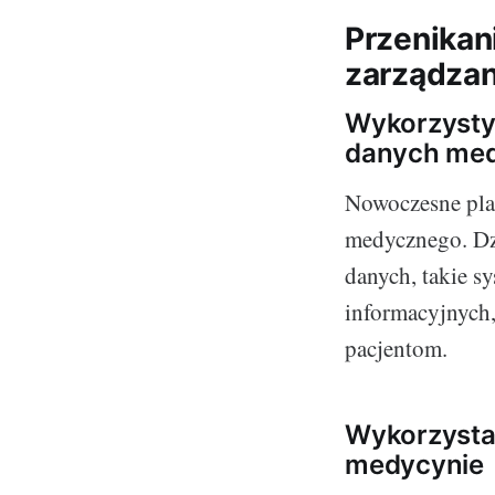
Przenikan
zarządza
Wykorzysty
danych me
Nowoczesne plat
medycznego. Dzi
danych, takie 
informacyjnych,
pacjentom.
Wykorzystan
medycynie