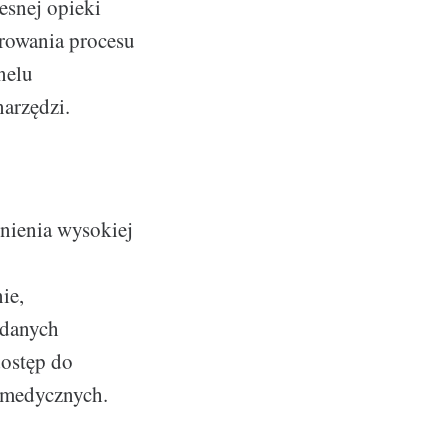
esnej opieki
orowania procesu
nelu
arzędzi.
nienia wysokiej
ie,
 danych
ostęp do
 medycznych.