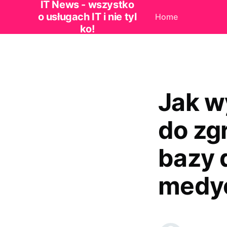
IT News - wszystko
o usługach IT i nie tyl
Home
ko!
Jak w
do zg
bazy 
medy