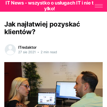
IT News - wszystko o usługach IT i nie t
ylko!
Jak najłatwiej pozyskać
klientów?
ITredaktor
27 sie 2021
•
2 min read