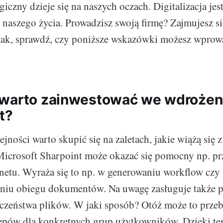
giczny dzieje się na naszych oczach. Digitalizacja je
 naszego życia. Prowadzisz swoją firmę? Zajmujesz s
 tak, sprawdź, czy poniższe wskazówki możesz wprow
 warto zainwestować we wdrożen
t?
jności warto skupić się na zaletach, jakie wiążą się 
Microsoft Sharpoint może okazać się pomocny np. pr
netu. Wyraża się to np. w generowaniu workflow czy
niu obiegu dokumentów. Na uwagę zasługuje także p
zeństwa plików. W jaki sposób? Otóż może to przebi
ępów dla konkretnych grup użytkowników. Dzięki te