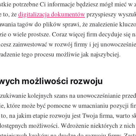
tkie potrzebne Ci informacje będziesz mógł mieć w z
e to, że
digitalizacja dokumentów
przyspieszy wyszuk
wania tagów do plików sprawi, że znalezienie kluc
e o wiele prostsze. Coraz więcej firm decyduje się na
chcesz zainwestować w rozwój firmy i jej unowocześni
adzenie tego procesu możliwie jak najszybciej.
wych możliwości rozwoju
zukiwanie kolejnych szans na unowocześnianie przed
e, które może być pomocne w umacnianiu pozycji fi
o, na jakim etapie rozwoju jest Twoja firma, warto s
dostępnych możliwości. Wdrożenie niektórych z nic
totniejszych kroków na drodze do rozwoju firmy. Zast