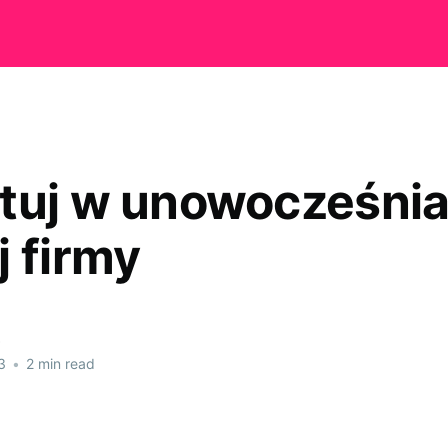
tuj w unowocześnia
j firmy
3
•
2 min read