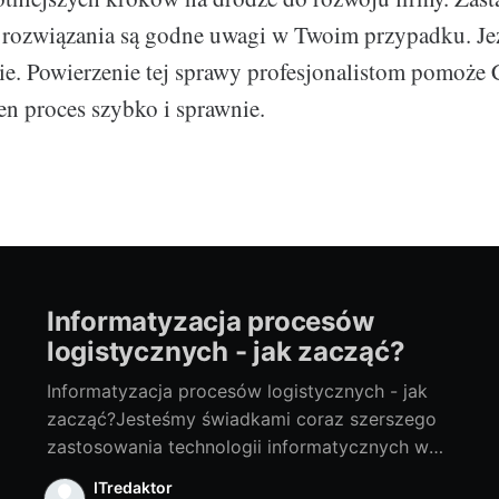
ozwiązania są godne uwagi w Twoim przypadku. Jeże
cie. Powierzenie tej sprawy profesjonalistom pomoże 
en proces szybko i sprawnie.
Informatyzacja procesów
logistycznych - jak zacząć?
Informatyzacja procesów logistycznych - jak
zacząć?Jesteśmy świadkami coraz szerszego
zastosowania technologii informatycznych we
wszystkich obszarach gospodarki. Jednym z
ITredaktor