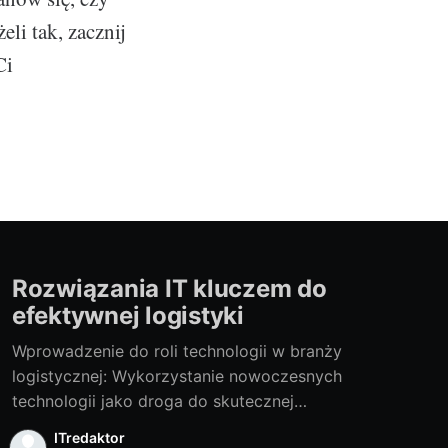
li tak, zacznij
Ci
Rozwiązania IT kluczem do
efektywnej logistyki
Wprowadzenie do roli technologii w branży
logistycznej: Wykorzystanie nowoczesnych
technologii jako droga do skutecznej
logistykiEfektywne zarządzanie logistyką jest
ITredaktor