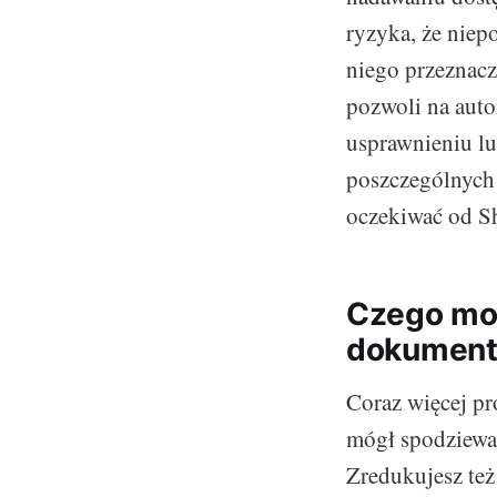
ryzyka, że niep
niego przeznacz
pozwoli na auto
usprawnieniu l
poszczególnych 
oczekiwać od Sh
Czego moż
dokumen
Coraz więcej pr
mógł spodziewa
Zredukujesz też