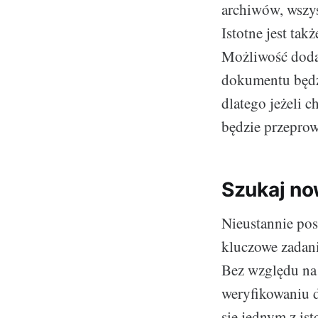
archiwów, wszys
Istotne jest takż
Możliwość doda
dokumentu będzi
dlatego jeżeli 
będzie przeprow
Szukaj no
Nieustannie pos
kluczowe zadani
Bez względu na t
weryfikowaniu 
się jednym z is