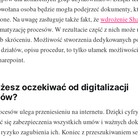
owołana osoba będzie mogła podejrzeć dokumenty, któ
one. Na uwagę zasługuje także fakt, że
wdrożenie Sha
matyzację procesów. W rezultacie część z nich może 
ub skróceniu. Możliwość stworzenia dedykowanych po
działów, opisu procedur, to tylko ułamek możliwości
arepoint.
esz oczekiwać od digitalizacji
tów?
ocesów ulega przeniesieniu na internetu. Dzięki cyfry
ć się zabezpieczenia wszystkich umów i ważnych d
 ryzyko zagubienia ich. Koniec z przeszukiwaniem s