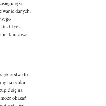
asięgu ręki.
iwanie danych.
zowego
 taki krok,
enie, kluczowe
siębiorstwa to
rmy na rynku.
kupić się na
h może okazać
anów się, czy