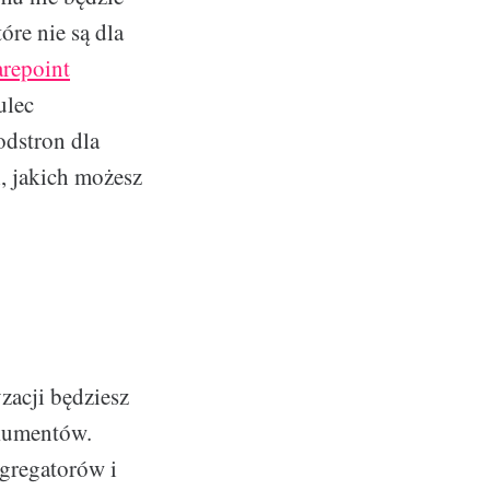
re nie są dla
repoint
ulec
dstron dla
, jakich możesz
zacji będziesz
okumentów.
egregatorów i