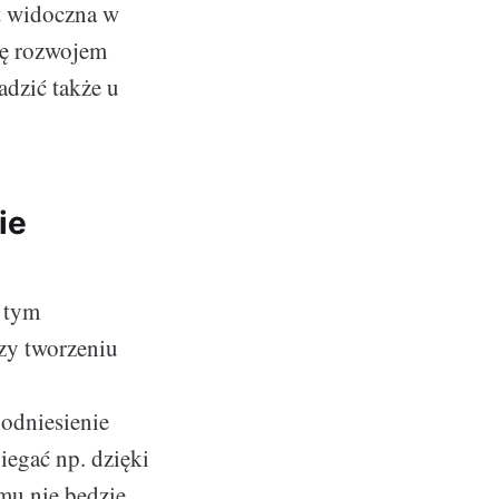
st widoczna w
ię rozwojem
adzić także u
ie
z tym
zy tworzeniu
odniesienie
egać np. dzięki
mu nie będzie