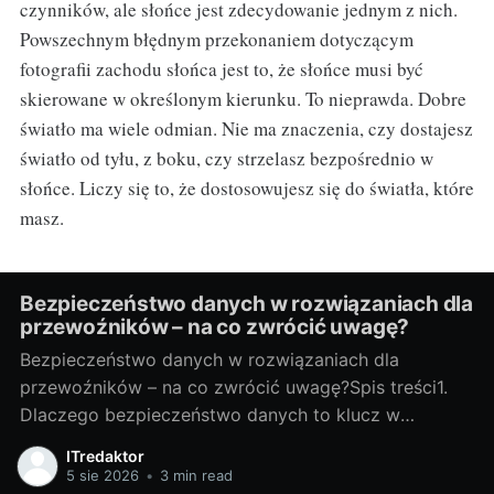
czynników, ale słońce jest zdecydowanie jednym z nich.
Powszechnym błędnym przekonaniem dotyczącym
fotografii zachodu słońca jest to, że słońce musi być
skierowane w określonym kierunku. To nieprawda. Dobre
światło ma wiele odmian. Nie ma znaczenia, czy dostajesz
światło od tyłu, z boku, czy strzelasz bezpośrednio w
słońce. Liczy się to, że dostosowujesz się do światła, które
masz.
Bezpieczeństwo danych w rozwiązaniach dla
przewoźników – na co zwrócić uwagę?
Bezpieczeństwo danych w rozwiązaniach dla
przewoźników – na co zwrócić uwagę?Spis treści1.
Dlaczego bezpieczeństwo danych to klucz w
transporcie?Jakie dane chronimy: trasy, telematyka,
ITredaktor
dane klientów i kierowcówTransport generuje ogrom
5 sie 2026
•
3 min read