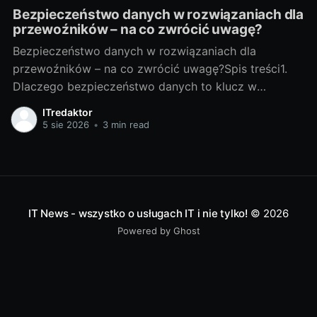
Bezpieczeństwo danych w rozwiązaniach dla
przewoźników – na co zwrócić uwagę?
Bezpieczeństwo danych w rozwiązaniach dla
przewoźników – na co zwrócić uwagę?Spis treści1.
Dlaczego bezpieczeństwo danych to klucz w
transporcie?Jakie dane chronimy: trasy, telematyka,
ITredaktor
dane klientów i kierowcówTransport generuje ogrom
5 sie 2026
•
3 min read
danych: planowane i rzeczywiste trasy, statusy
ładunków, odczyty telematyczne (pozycja GPS,
prędkość, zużycie paliwa), listy przewozowe, dane
klientów, kontrahentów i
IT News - wszystko o usługach IT i nie tylko!
© 2026
Powered by Ghost