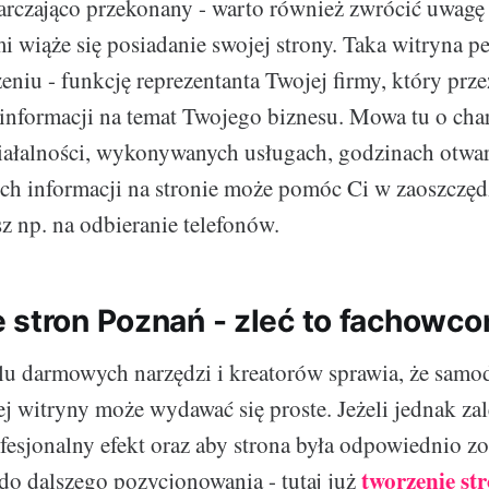
tarczająco przekonany - warto również zwrócić uwagę 
mi wiąże się posiadanie swojej strony. Taka witryna 
niu - funkcję reprezentanta Twojej firmy, który prze
 informacji na temat Twojego biznesu. Mowa tu o cha
ałalności, wykonywanych usługach, godzinach otwarc
ch informacji na stronie może pomóc Ci w zaoszczęd
sz np. na odbieranie telefonów.
 stron Poznań - zleć to fachowco
u darmowych narzędzi i kreatorów sprawia, że samo
ej witryny może wydawać się proste. Jeżeli jednak za
fesjonalny efekt oraz aby strona była odpowiednio 
tworzenie st
do dalszego pozycjonowania - tutaj już