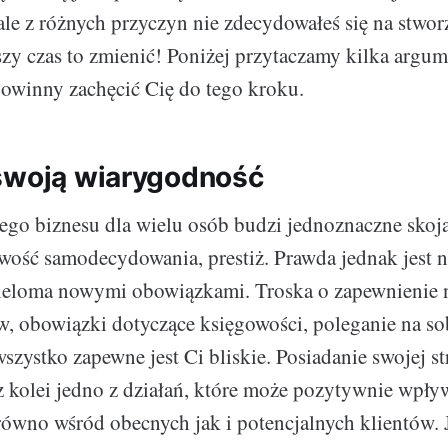
 ale z różnych przyczyn nie zdecydowałeś się na stwor
zy czas to zmienić! Poniżej przytaczamy kilka argum
owinny zachęcić Cię do tego kroku.
swoją wiarygodność
ego biznesu dla wielu osób budzi jednoznaczne skoja
ość samodecydowania, prestiż. Prawda jednak jest n
 wieloma nowymi obowiązkami. Troska o zapewnienie
, obowiązki dotyczące księgowości, poleganie na so
wszystko zapewne jest Ci bliskie. Posiadanie swojej s
 z kolei jedno z działań, które może pozytywnie wpł
równo wśród obecnych jak i potencjalnych klientów. J