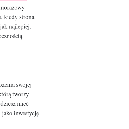
ednorazowy
s, kiedy strona
ak najlepiej.
ecznością
ożenia swojej
którą tworzy
ędziesz mieć
 jako inwestycję