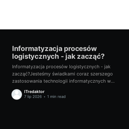
Informatyzacja procesów
logistycznych - jak zacząć?
Informatyzacja procesów logistycznych - jak
zacząć?Jesteśmy świadkami coraz szerszego
zastosowania technologii informatycznych we
wszystkich obszarach gospodarki. Jednym z
ITredaktor
tych obszarów, który dzięki technologii IT
7 lip 2026
•
1 min read
przeżywa swoją rewolucję, jest logistyka. Jak
zacząć informatyzację procesów logistycznych
w swoim biznesie? Oto kilka wskazówek i
korzyści płynących z informatyzacji w branży.