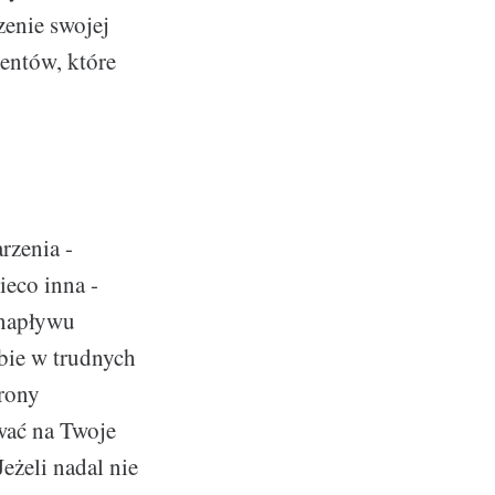
zenie swojej
entów, które
rzenia -
ieco inna -
 napływu
bie w trudnych
trony
ywać na Twoje
eżeli nadal nie