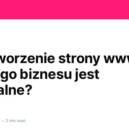
worzenie strony w
go biznesu jest
alne?
•
2 min read