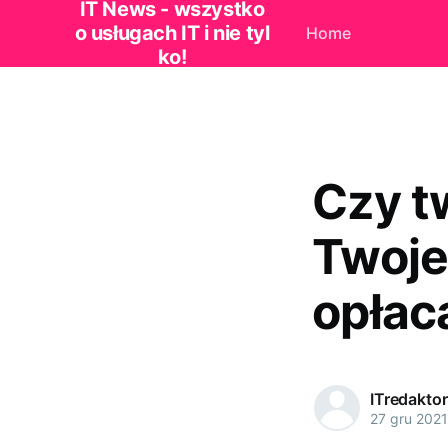
IT News - wszystko
o usługach IT i nie tyl
Home
ko!
Czy t
Twoje
opłac
ITredaktor
27 gru 2021