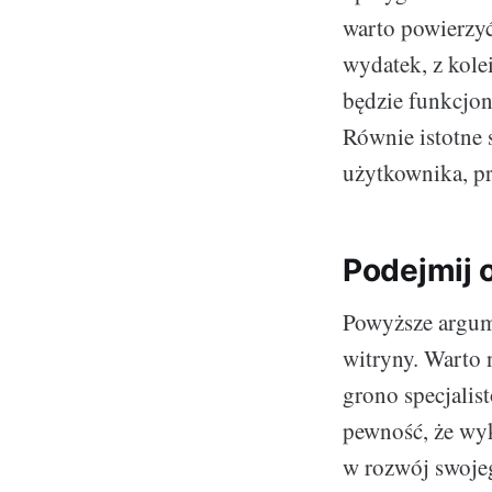
warto powierzy
wydatek, z kolei
będzie funkcjon
Równie istotne 
użytkownika, pr
Podejmij o
Powyższe argum
witryny. Warto 
grono specjalis
pewność, że wyk
w rozwój swojeg