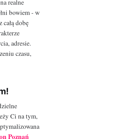
na realne
pełni bowiem - w
z całą dobę
rakterze
ia, adresie.
zeniu czasu,
m!
dzielne
leży Ci na tym,
zoptymalizowana
ron Poznań