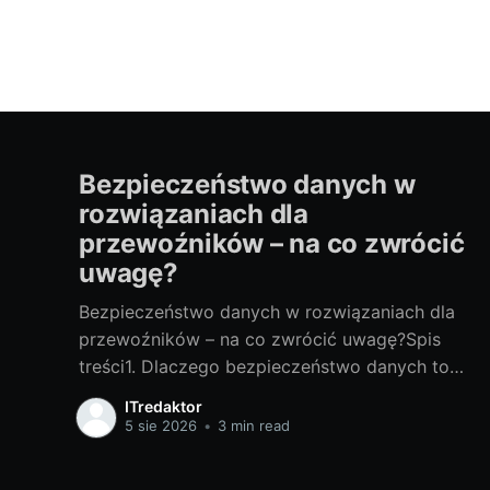
Bezpieczeństwo danych w
rozwiązaniach dla
przewoźników – na co zwrócić
uwagę?
Bezpieczeństwo danych w rozwiązaniach dla
przewoźników – na co zwrócić uwagę?Spis
treści1. Dlaczego bezpieczeństwo danych to
klucz w transporcie?Jakie dane chronimy: trasy,
ITredaktor
telematyka, dane klientów i
5 sie 2026
•
3 min read
kierowcówTransport generuje ogrom danych:
planowane i rzeczywiste trasy, statusy