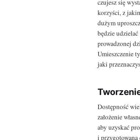
czujesz się wys
korzyści, z jaki
dużym uproszcze
będzie udzielać
prowadzonej dzi
Umieszczenie ty
jaki przeznaczy
Tworzenie
Dostępność wiel
założenie własn
aby uzyskać pro
i przygotowana 