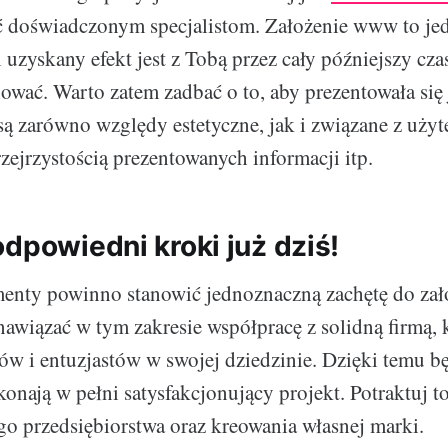
ć doświadczonym specjalistom. Założenie www to j
 uzyskany efekt jest z Tobą przez cały późniejszy cza
ować. Warto zatem zadbać o to, aby prezentowała się j
są zarówno względy estetyczne, jak i związane z użyt
zejrzystością prezentowanych informacji itp.
dpowiedni kroki już dziś!
enty powinno stanowić jednoznaczną zachętę do zał
nawiązać w tym zakresie współpracę z solidną firmą, 
tów i entuzjastów w swojej dziedzinie. Dzięki temu b
onają w pełni satysfakcjonujący projekt. Potraktuj to
o przedsiębiorstwa oraz kreowania własnej marki.