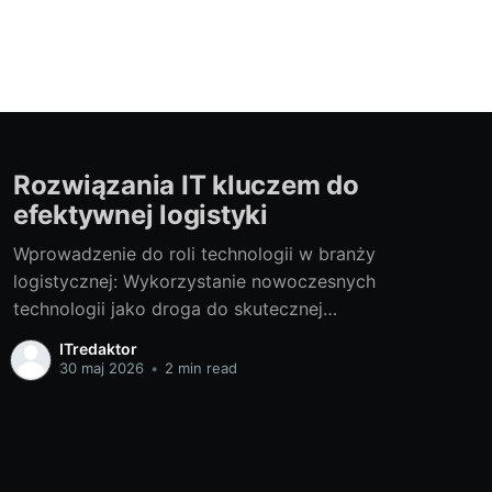
Rozwiązania IT kluczem do
efektywnej logistyki
Wprowadzenie do roli technologii w branży
logistycznej: Wykorzystanie nowoczesnych
technologii jako droga do skutecznej
logistykiEfektywne zarządzanie logistyką jest
ITredaktor
nieodłącznym elementem operacji wielu
30 maj 2026
•
2 min read
współczesnych firm, zwłaszcza tych
działających w branży e-commerce, produkcji
czy dystrybucji. Zyski możliwe do uzyskania
dzięki poprawie efektywności w tym obszarze