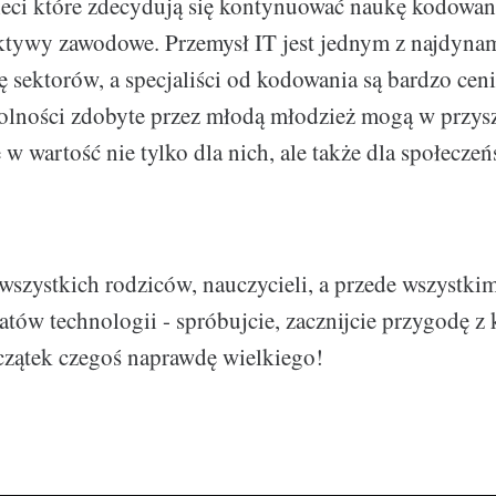
ieci które zdecydują się kontynuować naukę kodowania
ktywy zawodowe. Przemysł IT jest jednym z najdynam
ię sektorów, a specjaliści od kodowania są bardzo cen
olności zdobyte przez młodą młodzież mogą w przysz
ę w wartość nie tylko dla nich, ale także dla społecze
szystkich rodziców, nauczycieli, a przede wszystki
tów technologii - spróbujcie, zacznijcie przygodę 
czątek czegoś naprawdę wielkiego!