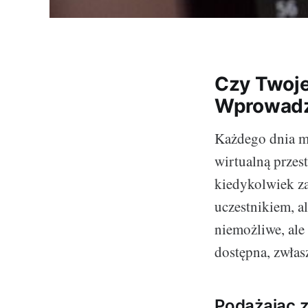
Czy Twoje
Wprowadz
Każdego dnia mł
wirtualną przest
kiedykolwiek za
uczestnikiem, a
niemożliwe, ale
dostępna, zwłasz
Podążając z