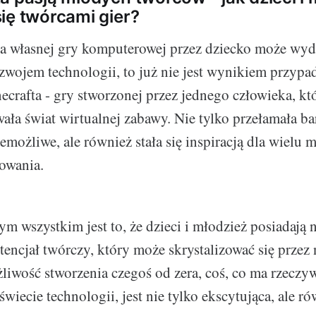
ię twórcami gier?
a własnej gry komputerowej przez dziecko może wyd
rozwojem technologii, to już nie jest wynikiem przyp
crafta - gry stworzonej przez jednego człowieka, kt
ała świat wirtualnej zabawy. Nie tylko przełamała bar
niemożliwe, ale również stała się inspiracją dla wielu
owania.
ym wszystkim jest to, że dzieci i młodzież posiadają
tencjał twórczy, który może skrystalizować się przez
iwość stworzenia czegoś od zera, coś, co ma rzeczyw
wiecie technologii, jest nie tylko ekscytująca, ale r