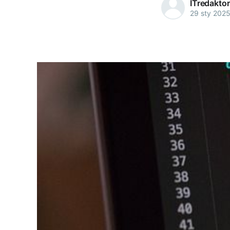
ITredaktor
29 sty 202