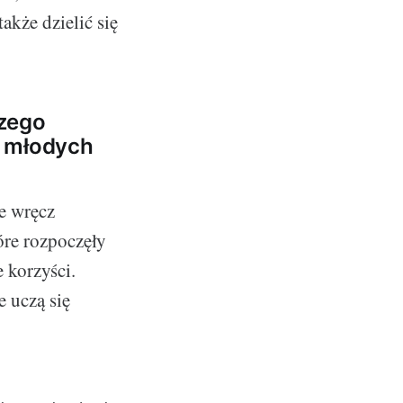
akże dzielić się
szego
a młodych
le wręcz
óre rozpoczęły
 korzyści.
e uczą się