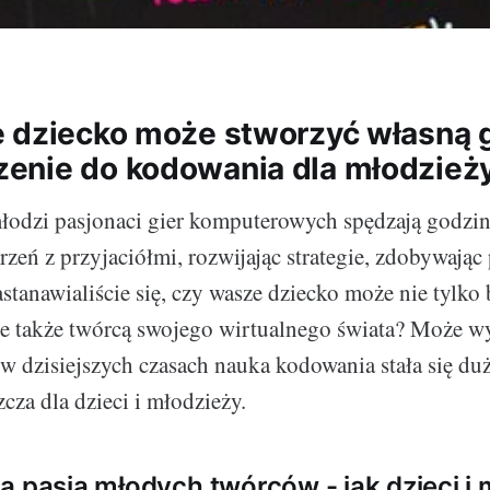
 dziecko może stworzyć własną 
enie do kodowania dla młodzież
odzi pasjonaci gier komputerowych spędzają godziny
rzeń z przyjaciółmi, rozwijając strategie, zdobywając
stanawialiście się, czy wasze dziecko może nie tylko 
le także twórcą swojego wirtualnego świata? Może wy
 w dzisiejszych czasach nauka kodowania stała się du
cza dla dzieci i młodzieży.
a pasją młodych twórców - jak dzieci i 