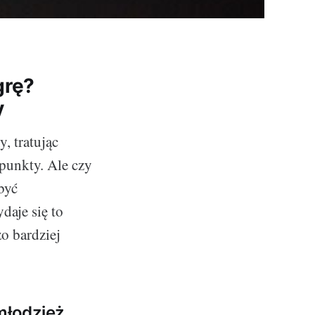
grę?
y
, tratując
 punkty. Ale czy
być
daje się to
żo bardziej
młodzież