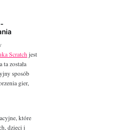
 -
ania
w
uka Scratch
jest
ta została
cyjny sposób
rzenia gier,
acyjne, które
, dzieci i