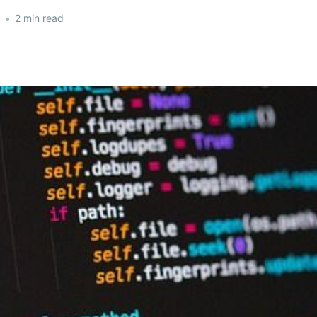
5
•
2 min read