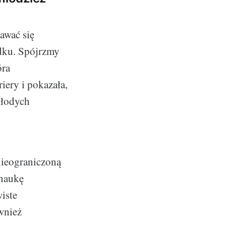
awać się
adku. Spójrzmy
óra
iery i pokazała,
 młodych
 nieograniczoną
 naukę
iste
ównież