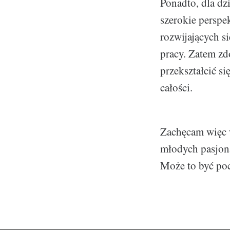
Ponadto, dla dz
szerokie perspe
rozwijających s
pracy. Zatem zd
przekształcić si
całości.
Zachęcam więc w
młodych pasjona
Może to być po