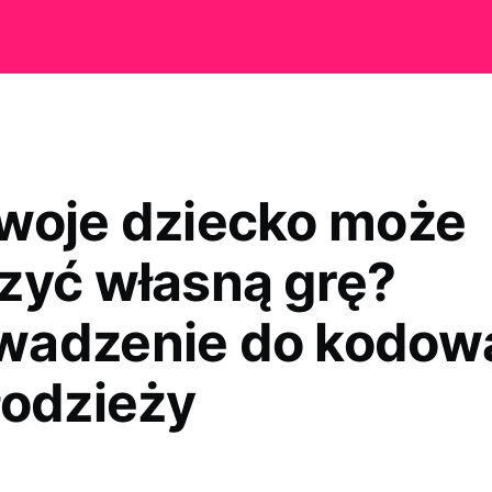
woje dziecko może
zyć własną grę?
adzenie do kodow
łodzieży