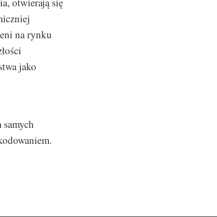
, otwierają się
iczniej
ieni na rynku
łości
ństwa jako
m samych
z kodowaniem.