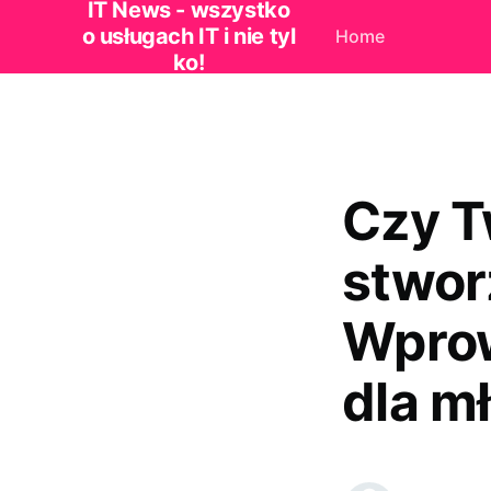
IT News - wszystko
o usługach IT i nie tyl
Home
ko!
Czy T
stwor
Wprow
dla m