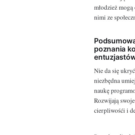
młodzież mogą o
nimi ze społecz
Podsumowan
poznania ko
entuzjastów
Nie da się ukryć
niezbędna umiej
naukę programow
Rozwijają swoje
cierpliwośći i d