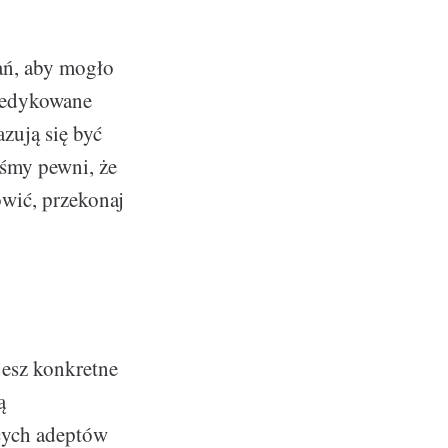
ań, aby mogło
dedykowane
zują się być
eśmy pewni, że
ówić, przekonaj
jesz konkretne
ą
ących adeptów