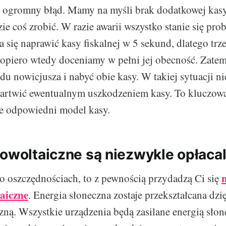
k ogromny błąd. Mamy na myśli brak dodatkowej kasy
ie coś zrobić. W razie awarii wszystko stanie się pro
 się naprawić kasy fiskalnej w 5 sekund, dlatego trz
Dopiero wtedy doceniamy w pełni jej obecność. Zatem
du nowicjusza i nabyć obie kasy. W takiej sytuacji ni
martwić ewentualnym uszkodzeniem kasy. To kluczowa
że odpowiedni model kasy.
towoltaiczne są niezwykle opłaca
 oszczędnościach, to z pewnością przydadzą Ci się
taiczne
. Energia słoneczna zostaje przekształcana d
czną. Wszystkie urządzenia będą zasilane energią sło