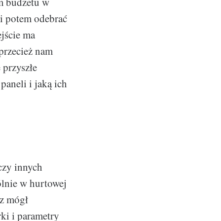
m budżetu w
 i potem odebrać
jście ma
 przecież nam
 przyszłe
paneli i jaką ich
czy innych
ólnie w hurtowej
sz mógł
ki i parametry