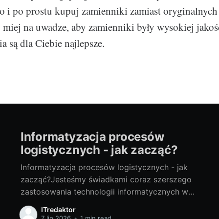
o i po prostu kupuj zamienniki zamiast oryginalnych 
 miej na uwadze, aby zamienniki były wysokiej jakoś
a są dla Ciebie najlepsze.
Informatyzacja procesów
logistycznych - jak zacząć?
Informatyzacja procesów logistycznych - jak
zacząć?Jesteśmy świadkami coraz szerszego
zastosowania technologii informatycznych we
wszystkich obszarach gospodarki. Jednym z
ITredaktor
tych obszarów, który dzięki technologii IT
7 lip 2026
•
1 min read