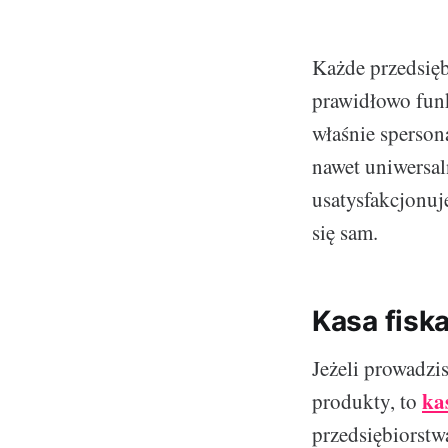
Każde przedsię
prawidłowo fun
właśnie sperson
nawet uniwersal
usatysfakcjonuj
się sam.
Kasa fisk
Jeżeli prowadzis
ka
produkty, to
przedsiębiorstw