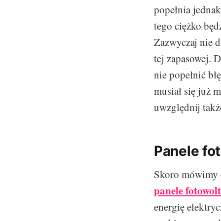
popełnia jedna
tego ciężko będz
Zazwyczaj nie da
tej zapasowej. 
nie popełnić błę
musiał się już 
uwzględnij tak
Panele fo
Skoro mówimy o
panele fotowol
energię elektry