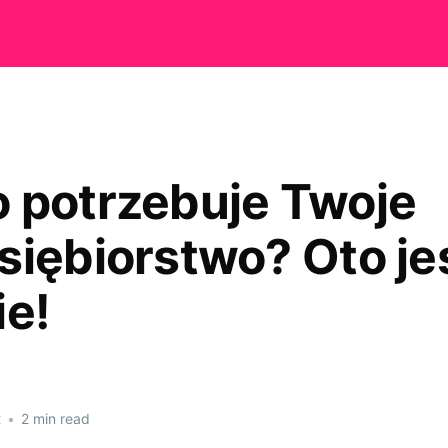
 potrzebuje Twoje
siębiorstwo? Oto je
ie!
2
•
2 min read