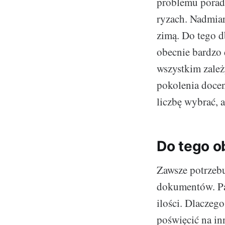
problemu porad
ryzach. Nadmiar
zimą. Do tego d
obecnie bardzo 
wszystkim zależ
pokolenia doceni
liczbę wybrać, 
Do tego o
Zawsze potrzebu
dokumentów. Pam
ilości. Dlaczeg
poświęcić na in