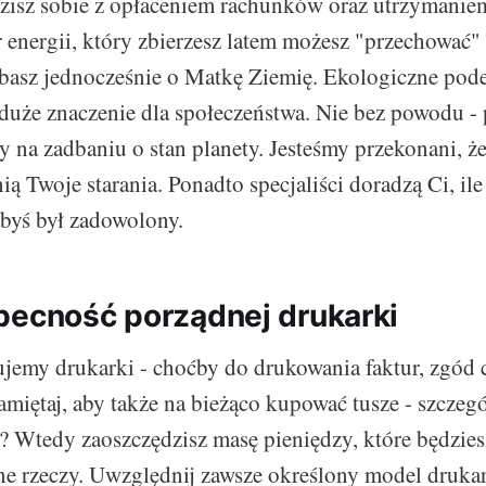
zisz sobie z opłaceniem rachunków oraz utrzymanie
 energii, który zbierzesz latem możesz "przechować"
basz jednocześnie o Matkę Ziemię. Ekologiczne pode
duże znaczenie dla społeczeństwa. Nie bez powodu -
y na zadbaniu o stan planety. Jesteśmy przekonani, że
ą Twoje starania. Ponadto specjaliści doradzą Ci, ile 
abyś był zadowolony.
becność porządnej drukarki
jemy drukarki - choćby do drukowania faktur, zgód 
iętaj, aby także na bieżąco kupować tusze - szczeg
o? Wtedy zaoszczędzisz masę pieniędzy, które będzie
ne rzeczy. Uwzględnij zawsze określony model drukar