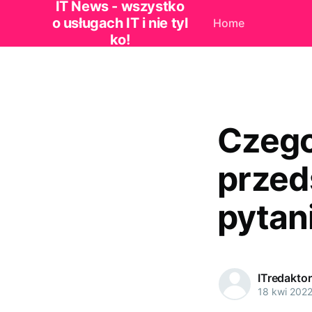
IT News - wszystko
o usługach IT i nie tyl
Home
ko!
Czego
przed
pytan
ITredaktor
18 kwi 202