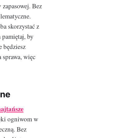
 zapasowej. Bez
blematyczne.
eba skorzystać z
 pamiętaj, by
e będziesz
 sprawa, więc
lne
najtańsze
zięki ogniwom w
neczną. Bez