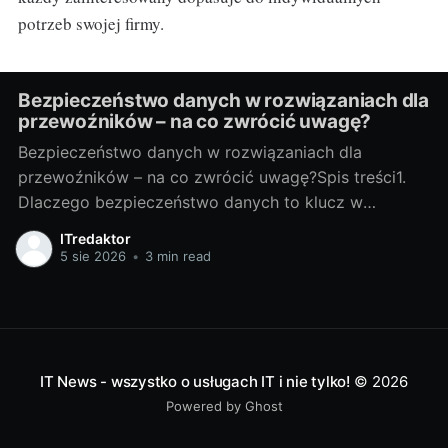
potrzeb swojej firmy.
Bezpieczeństwo danych w rozwiązaniach dla
przewoźników – na co zwrócić uwagę?
Bezpieczeństwo danych w rozwiązaniach dla
przewoźników – na co zwrócić uwagę?Spis treści1.
Dlaczego bezpieczeństwo danych to klucz w
transporcie?Jakie dane chronimy: trasy, telematyka,
ITredaktor
dane klientów i kierowcówTransport generuje ogrom
5 sie 2026
•
3 min read
danych: planowane i rzeczywiste trasy, statusy
ładunków, odczyty telematyczne (pozycja GPS,
prędkość, zużycie paliwa), listy przewozowe, dane
klientów, kontrahentów i
IT News - wszystko o usługach IT i nie tylko!
© 2026
Powered by Ghost